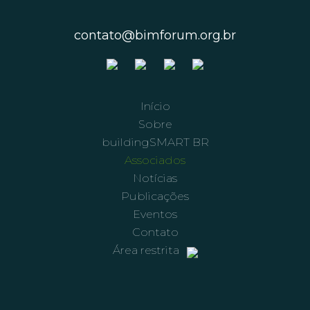
contato@bimforum.org.br
Início
Sobre
buildingSMART BR
Associados
Notícias
Publicações
Eventos
Contato
Área restrita