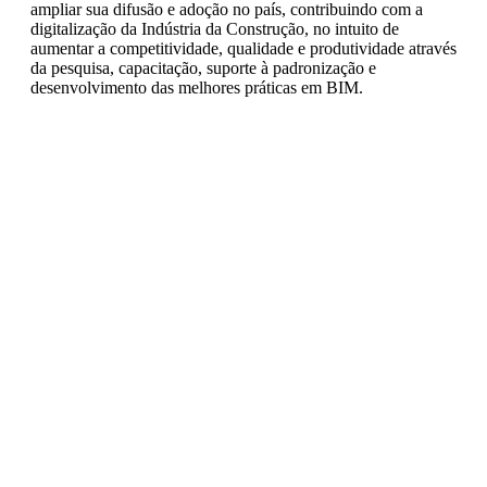
ampliar sua difusão e adoção no país, contribuindo com a
digitalização da Indústria da Construção, no intuito de
aumentar a competitividade, qualidade e produtividade através
da pesquisa, capacitação, suporte à padronização e
desenvolvimento das melhores práticas em BIM.
1.2 Para fins deste Termo, o BIM Fórum Brasil reger-se-á
pelo estatuto, bem como de futuras modificações que venham
a ocorrer por meio de Assembleias e de procedimentos
previstos no próprio estatuto e no Regimento Interno vigente
da entidade.
1.3 As definições; denominação; sede; duração; receitas;
patrimônio; direitos; deveres; categorias de associados; órgãos
de direção; comitê de fiscalização, representação externa,
processos disciplinares; penalidades; disposições gerais e
disposições transitórias estão definidas no estatuto da
ASSOCIAÇÃO, bem como em suas revisões.
CLÁUSULA SEGUNDA – do objeto