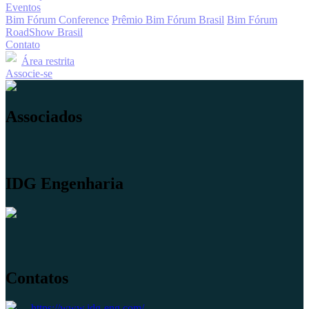
Eventos
Bim Fórum Conference
Prêmio Bim Fórum Brasil
Bim Fórum
RoadShow Brasil
Contato
Área restrita
Associe-se
Associados
IDG Engenharia
Contatos
https://www.idg-eng.com/