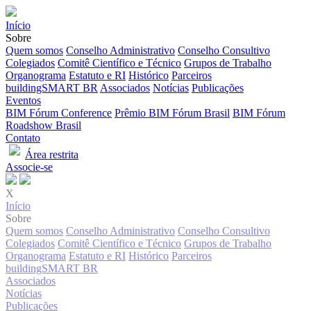
Início
Sobre
Quem somos
Conselho Administrativo
Conselho Consultivo
Colegiados
Comitê Científico e Técnico
Grupos de Trabalho
Organograma
Estatuto e RI
Histórico
Parceiros
buildingSMART BR
Associados
Notícias
Publicações
Eventos
BIM Fórum Conference
Prêmio BIM Fórum Brasil
BIM Fórum
Roadshow Brasil
Contato
Área restrita
Associe-se
X
Início
Sobre
Quem somos
Conselho Administrativo
Conselho Consultivo
Colegiados
Comitê Científico e Técnico
Grupos de Trabalho
Organograma
Estatuto e RI
Histórico
Parceiros
buildingSMART BR
Associados
Notícias
Publicações