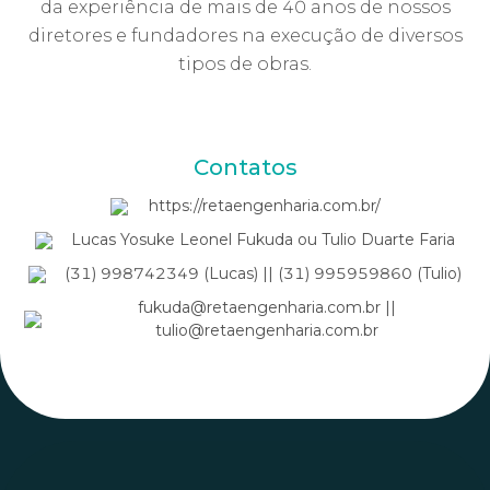
da experiência de mais de 40 anos de nossos
diretores e fundadores na execução de diversos
tipos de obras.
Contatos
https://retaengenharia.com.br/
Lucas Yosuke Leonel Fukuda ou Tulio Duarte Faria
(31) 998742349 (Lucas) || (31) 995959860 (Tulio)
fukuda@retaengenharia.com.br ||
tulio@retaengenharia.com.br