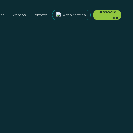
Associe-
ões
Eventos
Contato
Área restrita
se