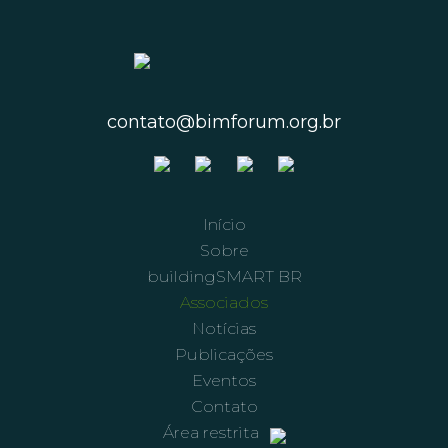
contato@bimforum.org.br
Início
Sobre
buildingSMART BR
Associados
Notícias
Publicações
Eventos
Contato
Área restrita