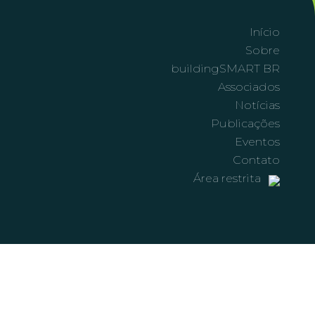
Início
Sobre
buildingSMART BR
Associados
Notícias
Publicações
Eventos
Contato
Área restrita