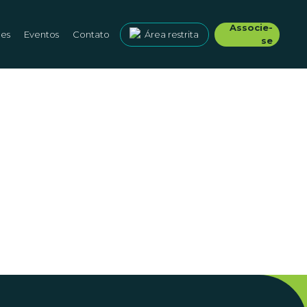
Associe-
ões
Eventos
Contato
Área restrita
se