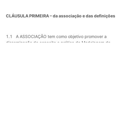
CLÁUSULA PRIMEIRA – da associação e das definições
1.1 A ASSOCIAÇÃO tem como objetivo promover a
disseminação do conceito e prática da Modelagem da
Informação da Construção (BIM), coordenando esforços para
ampliar sua difusão e adoção no país, contribuindo com a
digitalização da Indústria da Construção, no intuito de
aumentar a competitividade, qualidade e produtividade
através da pesquisa, capacitação, suporte à padronização e
desenvolvimento das melhores práticas em BIM.
1.2 Para fins deste Termo, o BIM Fórum Brasil reger-se-á
pelo estatuto, bem como de futuras modificações que
venham a ocorrer por meio de Assembleias e de
procedimentos previstos no próprio estatuto e no Regimento
Interno vigente da entidade.